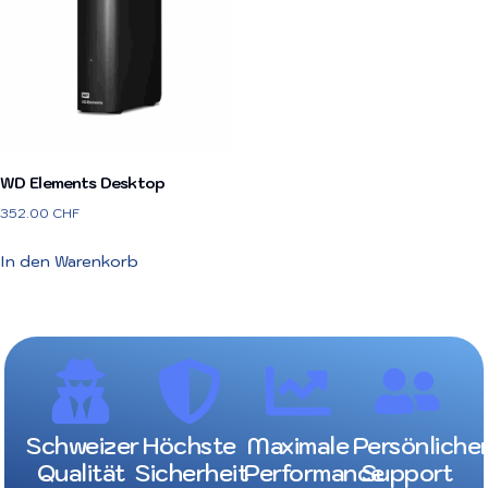
WD Elements Desktop
352.00
CHF
In den Warenkorb
Schweizer
Höchste
Maximale
Persönliche
Qualität
Sicherheit
Performance
Support