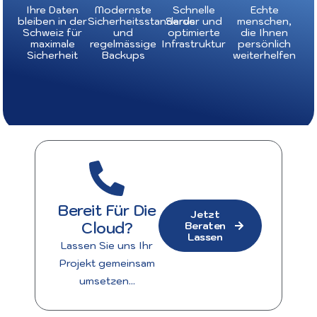
Ihre Daten
Modernste
Schnelle
Echte
bleiben in der
Sicherheitsstandards
Server und
menschen,
Schweiz für
und
optimierte
die Ihnen
maximale
regelmässige
Infrastruktur
persönlich
Sicherheit
Backups
weiterhelfen
weiss
Bereit Für Die
Jetzt
Cloud?
Beraten
Lassen
Lassen Sie uns Ihr
Projekt gemeinsam
umsetzen...